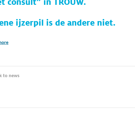
t consult” in TROUW.
ene ijzerpil is de andere niet.
more
k to news